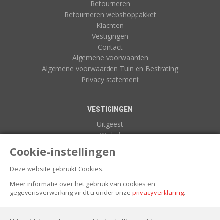
Retourneren
Retourneren webshoppakket
Klachten
Vestigingen
Contact
Algemene voorwaarden
Algemene voorwaarden Tuin en Bestrating
Privacy statement
VESTIGINGEN
Uitgeest
Winkel
Zuidoostbeemster
Cookie-instellingen
Deze website gebruikt Cookies.
NIEUWSBRIEF
Meer informatie over het gebruik van cookies en
gegevensverwerking vindt u onder onze
privacyverklaring
.