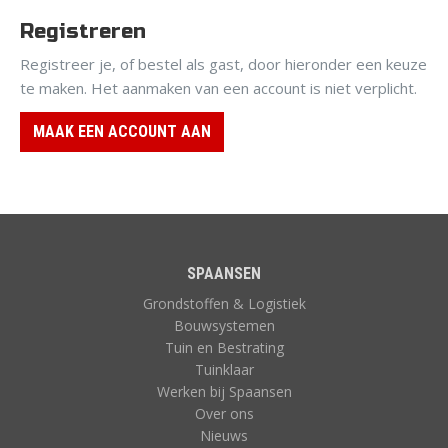
Registreren
Registreer je, of bestel als gast, door hieronder een keuze
te maken. Het aanmaken van een account is niet verplicht.
MAAK EEN ACCOUNT AAN
SPAANSEN
Grondstoffen & Logistiek
Bouwsystemen
Tuin en Bestrating
Tuinklaar
Werken bij Spaansen
Over ons
Nieuws