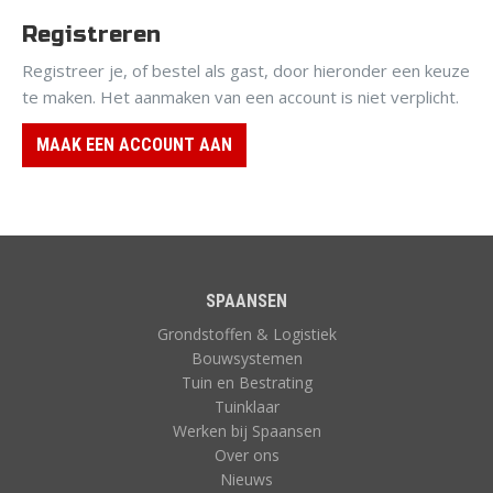
Registreren
Registreer je, of bestel als gast, door hieronder een keuze
te maken. Het aanmaken van een account is niet verplicht.
MAAK EEN ACCOUNT AAN
SPAANSEN
Grondstoffen & Logistiek
Bouwsystemen
Tuin en Bestrating
Tuinklaar
Werken bij Spaansen
Over ons
Nieuws