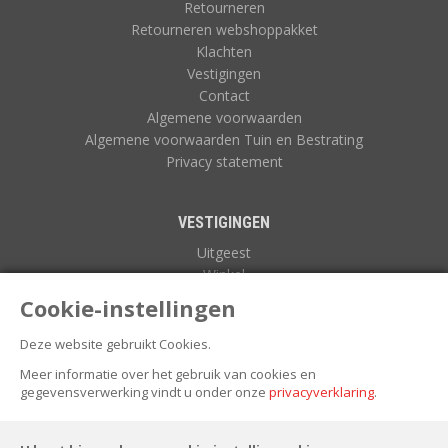
Retourneren
Retourneren webshoppakket
Klachten
Vestigingen
Contact
Algemene voorwaarden
Algemene voorwaarden Tuin en Bestrating
Privacy statement
VESTIGINGEN
Uitgeest
Winkel
Zuidoostbeemster
Cookie-instellingen
Deze website gebruikt Cookies.
NIEUWSBRIEF
Meer informatie over het gebruik van cookies en
gegevensverwerking vindt u onder onze
privacyverklaring
.