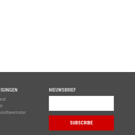
TUINMEUBELEN
TUINVERLICHTING
IGINGEN
NIEUWSBRIEF
est
el
oostbeemster