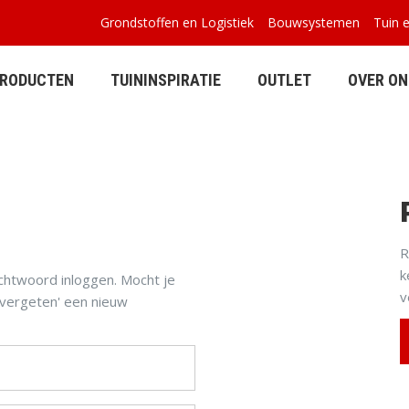
Grondstoffen en Logistiek
Bouwsystemen
Tuin 
PRODUCTEN
TUININSPIRATIE
OUTLET
OVER ON
BETONPLATEN
BUITENVERBLIJVEN
R
k
chtwoord inloggen. Mocht je
v
vergeten' een nieuw