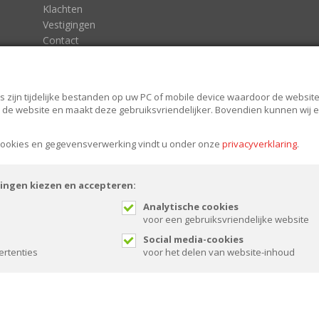
Klachten
Vestigingen
Contact
Algemene voorwaarden
Algemene voorwaarden Tuin en Bestrating
Privacy statement
s zijn tijdelijke bestanden op uw PC of mobile device waardoor de website 
van de website en maakt deze gebruiksvriendelijker. Bovendien kunnen wij
 cookies en gegevensverwerking vindt u onder onze
privacyverklaring
.
lingen kiezen en accepteren:
Analytische cookies
voor een gebruiksvriendelijke website
Social media-cookies
ertenties
voor het delen van website-inhoud