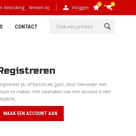
0
0
en Bestrating
Werken bij
Inloggen
S
CONTACT
Registreren
GRIND- EN
HOUT,
egistreer je, of bestel als gast, door hieronder een
GRASPLATEN
COMPOSIET,
euze te maken. Het aanmaken van een account is niet
OMHEINING
erplicht.
MAAK EEN ACCOUNT AAN