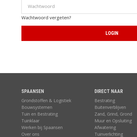
Wachtwoord vergeten?
IJZERWAREN,
KUNSTGRAS
GEREEDSCHAP
SPAANSEN
ZAND, GRIND,
DIRECT NAAR
GROND
Grondstoffen & Logistiek
Bestrating
Bouwsystemen
Buitenverblijven
Tuin en Bestrating
Zand, Grind, Grond
Tuinklaar
Muur en Opsluiting
Werken bij Spaansen
Afwatering
Over ons
Tuinverlichting