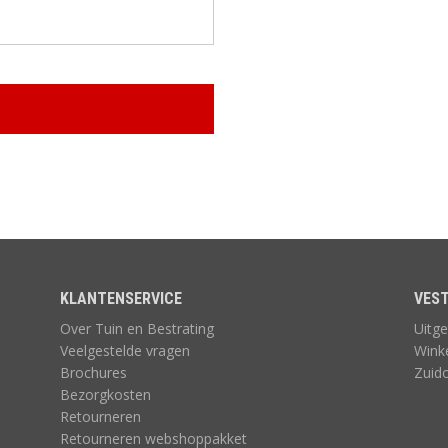
MUUR EN
ONDERHOUD,
OPSLUITING
ACCESSOIRES
KLANTENSERVICE
VEST
Over Tuin en Bestrating
Uitge
Veelgestelde vragen
Wink
Brochures
Zuid
Bezorgkosten
Retourneren
Retourneren webshoppakket