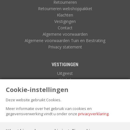
Retourneren
Retourneren webshoppakket
Klachten
Vestigingen
Contact
Algemene voorwaarden
Algemene voorwaarden Tuin en Bestrating
Privacy statement
VESTIGINGEN
Uitgeest
Winkel
Zuidoostbeemster
Cookie-instellingen
Deze website gebruikt Cookies.
NIEUWSBRIEF
Meer informatie over het gebruik van cookies en
gegevensverwerking vindt u onder onze
privacyverklaring
.