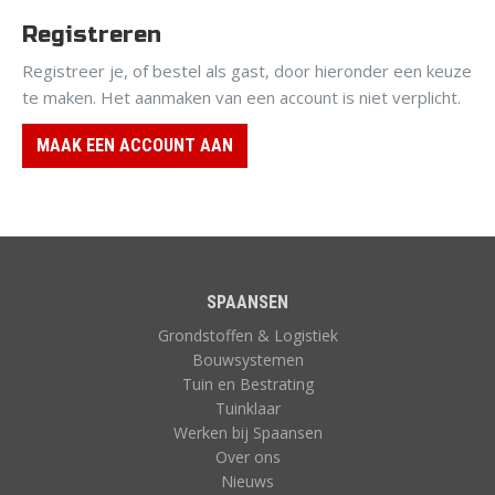
Registreren
Registreer je, of bestel als gast, door hieronder een keuze
te maken. Het aanmaken van een account is niet verplicht.
MAAK EEN ACCOUNT AAN
SPAANSEN
Grondstoffen & Logistiek
Bouwsystemen
Tuin en Bestrating
Tuinklaar
Werken bij Spaansen
Over ons
Nieuws