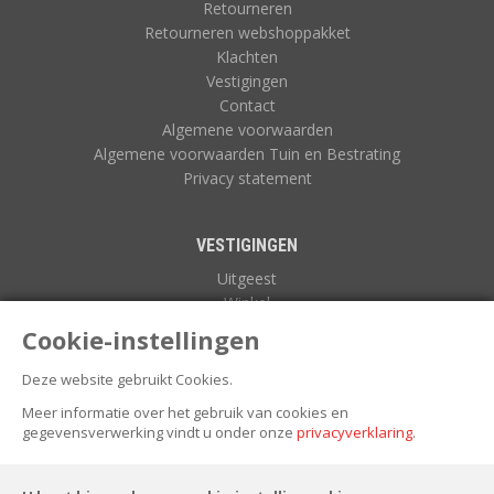
Retourneren
Retourneren webshoppakket
Klachten
Vestigingen
Contact
Algemene voorwaarden
Algemene voorwaarden Tuin en Bestrating
Privacy statement
VESTIGINGEN
Uitgeest
Winkel
Zuidoostbeemster
Cookie-instellingen
Deze website gebruikt Cookies.
NIEUWSBRIEF
Meer informatie over het gebruik van cookies en
gegevensverwerking vindt u onder onze
privacyverklaring
.