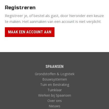
Registreren
Registreer je, of bestel als gast, door hieronder een keuze
te maken. Het aanmaken van een account is niet verplicht.
MAAK EEN ACCOUNT AAN
SPAANSEN
Grondstoffen & Logistiek
Bouwsystemen
Tuin en Bestrating
Tuinklaar
Werken bij Spaansen
Over ons
Nieuws