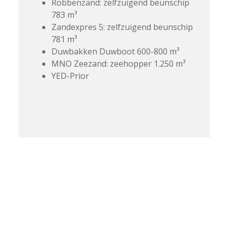
Robbenzand: zelfzuigend beunschip 
783 m³
‍Zandexpres 5: zelfzuigend beunschip 
781 m³
Duwbakken Duwboot 600-800 m³
MNO Zeezand: zeehopper 1.250 m³
YED-Prior