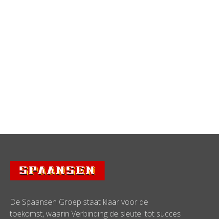
Algemene voorwaarden Spaansen Groep
11
oktober
2016
DOWNLOAD
Algemene voorwaarden Casco Montage
11
oktober
2016
DOWNLOAD
De Spaansen Groep staat klaar voor de
toekomst, waarin Verbinding de sleutel tot succes