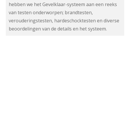
hebben we het Gevelklaar-systeem aan een reeks
van testen onderworpen; brandtesten,
verouderingstesten, hardeschocktesten en diverse
beoordelingen van de details en het systeem.
NIEUWS
Jubileum bij
cascowandenfabriek en grind-
en zandzeverij