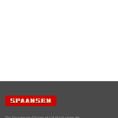
Gedupeerden Tuinmaterialen.nl:
Project in Santpoort-Zuid
Gedupeerden Tuinmaterialen.nl: Project in 
Santpoort-Zuid
De Spaansen Groep staat klaar voor de