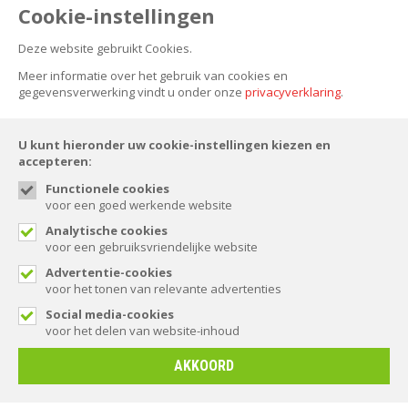
Zuidoostbeemster
Cookie-instellingen
Deze website gebruikt Cookies.
NIEUWSBRIEF
Meer informatie over het gebruik van cookies en
gegevensverwerking vindt u onder onze
privacyverklaring
.
U kunt hieronder uw cookie-instellingen kiezen en
accepteren:
Functionele cookies
voor een goed werkende website
FOLLOW US
Analytische cookies
voor een gebruiksvriendelijke website
Advertentie-cookies
voor het tonen van relevante advertenties
© Spaansen 2026. All rights reserved.
Social media-cookies
voor het delen van website-inhoud
AKKOORD