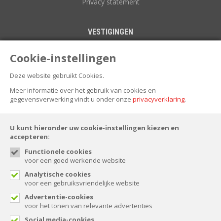
Privacy statement
VESTIGINGEN
Uitgeest
Cookie-instellingen
Winkel
Zuidoostbeemster
Deze website gebruikt Cookies.
Meer informatie over het gebruik van cookies en
NIEUWSBRIEF
gegevensverwerking vindt u onder onze
privacyverklaring
.
U kunt hieronder uw cookie-instellingen kiezen en
accepteren:
Functionele cookies
FOLLOW US
voor een goed werkende website
Analytische cookies
voor een gebruiksvriendelijke website
Advertentie-cookies
voor het tonen van relevante advertenties
© Spaansen 2026. All rights reserved.
Social media-cookies