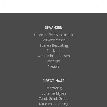
SPAANSEN
Grondstoffen & Logistiek
Bouwsystemen
Tuin en Bestrating
Tuinklaar
Werken bij Spaansen
Over ons
Nieuws
DIRECT NAAR
Bestrating
Buitenverblijven
Zand, Grind, Grond
Muur en Opsluiting