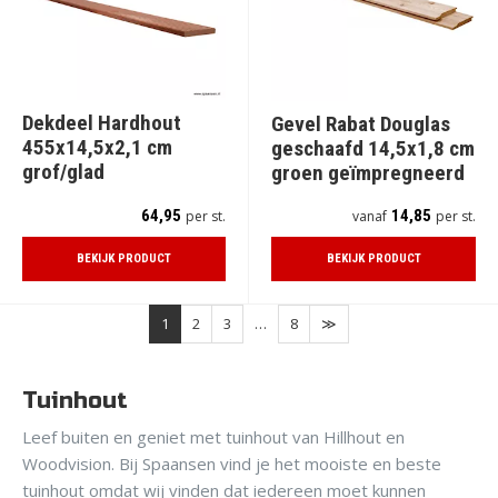
Dekdeel Hardhout
Gevel Rabat Douglas
455x14,5x2,1 cm
geschaafd 14,5x1,8 cm
grof/glad
groen geïmpregneerd
64,95
14,85
per st.
vanaf
per st.
BEKIJK PRODUCT
BEKIJK PRODUCT
1
2
3
…
8
Tuinhout
Leef buiten en geniet met tuinhout van Hillhout en
Woodvision. Bij Spaansen vind je het mooiste en beste
tuinhout omdat wij vinden dat iedereen moet kunnen