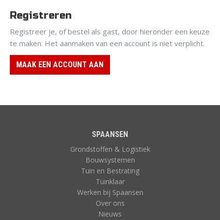
Registreren
Registreer je, of bestel als gast, door hieronder een keuze
te maken. Het aanmaken van een account is niet verplicht.
MAAK EEN ACCOUNT AAN
SPAANSEN
Grondstoffen & Logistiek
Bouwsystemen
Tuin en Bestrating
Tuinklaar
Werken bij Spaansen
Over ons
Nieuws