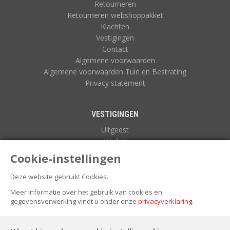
Retourneren
Retourneren webshoppakket
Klachten
Vestigingen
Contact
Algemene voorwaarden
Algemene voorwaarden Tuin en Bestrating
Privacy statement
VESTIGINGEN
Uitgeest
Winkel
Zuidoostbeemster
Cookie-instellingen
Deze website gebruikt Cookies.
NIEUWSBRIEF
Meer informatie over het gebruik van cookies en
gegevensverwerking vindt u onder onze
privacyverklaring
.