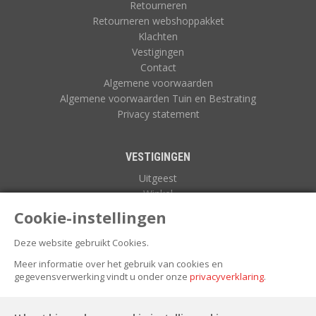
Retourneren
Retourneren webshoppakket
Klachten
Vestigingen
Contact
Algemene voorwaarden
Algemene voorwaarden Tuin en Bestrating
Privacy statement
VESTIGINGEN
Uitgeest
Winkel
Zuidoostbeemster
Cookie-instellingen
Deze website gebruikt Cookies.
NIEUWSBRIEF
Meer informatie over het gebruik van cookies en
gegevensverwerking vindt u onder onze
privacyverklaring
.