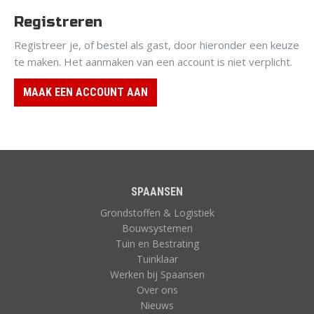
Registreren
Registreer je, of bestel als gast, door hieronder een keuze
te maken. Het aanmaken van een account is niet verplicht.
MAAK EEN ACCOUNT AAN
SPAANSEN
Grondstoffen & Logistiek
Bouwsystemen
Tuin en Bestrating
Tuinklaar
Werken bij Spaansen
Over ons
Nieuws