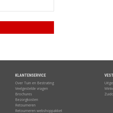
MUUR EN
ONDERHOUD,
OPSLUITING
ACCESSOIRES
KLANTENSERVICE
VEST
Over Tuin en Bestrating
Uitge
Veelgestelde vragen
Wink
Brochures
Zuid
Bezorgkosten
Retourneren
Retourneren webshoppakket