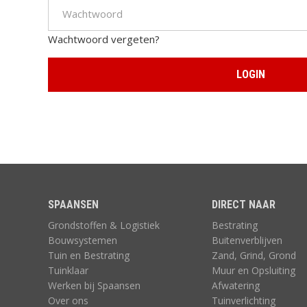
Wachtwoord vergeten?
IJZERWAREN,
KUNSTGRAS
GEREEDSCHAP
SPAANSEN
ZAND, GRIND,
DIRECT NAAR
GROND
Grondstoffen & Logistiek
Bestrating
Bouwsystemen
Buitenverblijven
Tuin en Bestrating
Zand, Grind, Grond
Tuinklaar
Muur en Opsluiting
Werken bij Spaansen
Afwatering
Over ons
Tuinverlichting