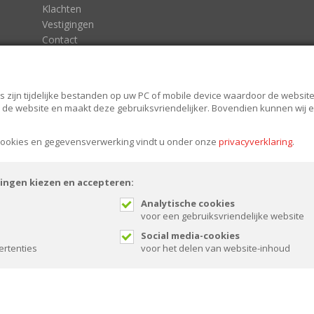
Klachten
Vestigingen
Contact
Algemene voorwaarden
Algemene voorwaarden Tuin en Bestrating
Privacy statement
s zijn tijdelijke bestanden op uw PC of mobile device waardoor de website 
van de website en maakt deze gebruiksvriendelijker. Bovendien kunnen wij
 cookies en gegevensverwerking vindt u onder onze
privacyverklaring
.
lingen kiezen en accepteren:
Analytische cookies
voor een gebruiksvriendelijke website
Social media-cookies
ertenties
voor het delen van website-inhoud