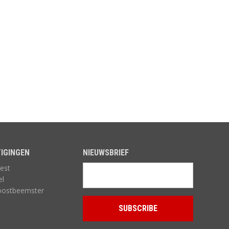
TUINMEUBELEN
TUINVERLICHTING
IGINGEN
NIEUWSBRIEF
est
el
oostbeemster