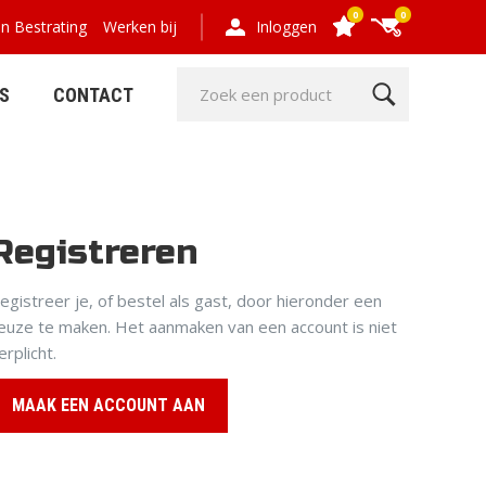
0
0
en Bestrating
Werken bij
Inloggen
S
CONTACT
Registreren
GRIND- EN
HOUT,
egistreer je, of bestel als gast, door hieronder een
GRASPLATEN
COMPOSIET,
euze te maken. Het aanmaken van een account is niet
OMHEINING
erplicht.
MAAK EEN ACCOUNT AAN