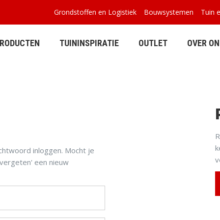
Grondstoffen en Logistiek
Bouwsystemen
Tuin 
PRODUCTEN
TUININSPIRATIE
OUTLET
OVER ON
BETONPLATEN
BUITENVERBLIJVEN
R
k
chtwoord inloggen. Mocht je
v
vergeten' een nieuw