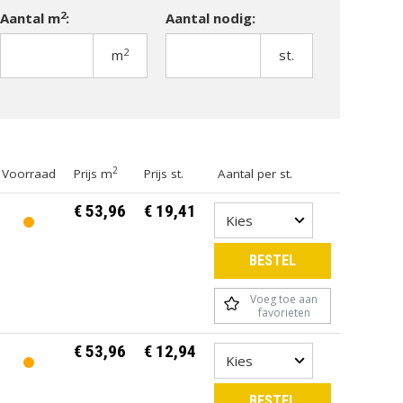
2
Aantal m
:
Aantal nodig:
2
m
st.
TUINMEUBELEN
TUINVERLICHTING
2
Voorraad
Prijs m
Prijs st.
Aantal per st.
€ 53,96
€ 19,41
BESTEL
Voeg toe aan
favorieten
€ 53,96
€ 12,94
BESTEL