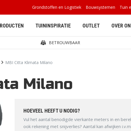
Grondstoffen en Logistiek
Bouwsystemen
Tuin 
PRODUCTEN
TUININSPIRATIE
OUTLET
OVER ON
BETROUWBAAR
MBI Citta Klimata Milano
ata Milano
BETONPLATEN
BUITENVERBLIJVEN
HOEVEEL HEEFT U NODIG?
Vul het aantal benodigde vierkante meters in en bere
ook rekening met snijverlies? Aantal kan afwijken i.v.