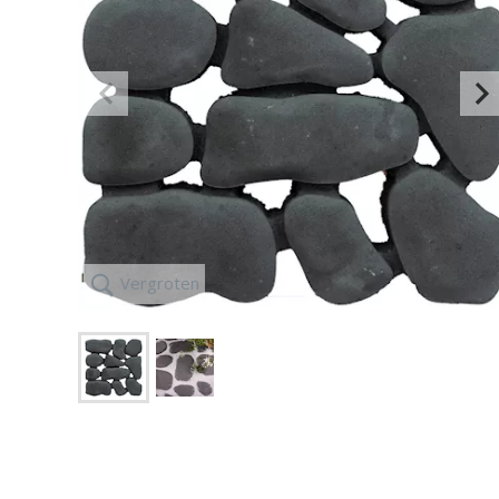
IJZERWAREN,
KUNSTGRAS
GEREEDSCHAP
Vergroten
ZAND, GRIND,
GROND