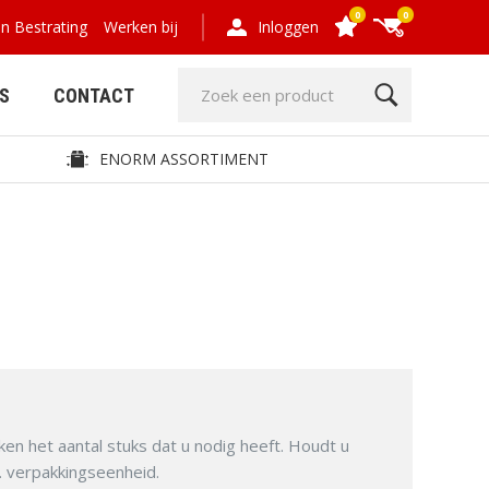
0
0
en Bestrating
Werken bij
Inloggen
S
CONTACT
ENORM ASSORTIMENT
GRIND- EN
HOUT,
GRASPLATEN
COMPOSIET,
OMHEINING
ken het aantal stuks dat u nodig heeft. Houdt u
m. verpakkingseenheid.