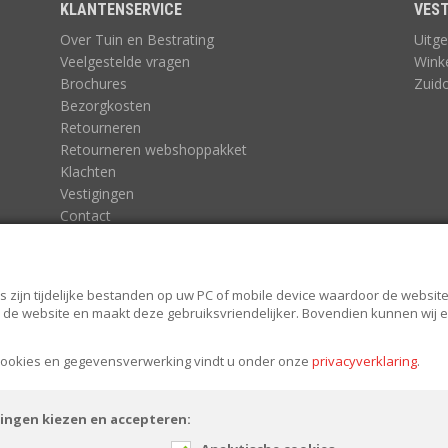
KLANTENSERVICE
VEST
Over Tuin en Bestrating
Uitge
Veelgestelde vragen
Wink
Brochures
Zuid
Bezorgkosten
Retourneren
Retourneren webshoppakket
Klachten
Vestigingen
Contact
Algemene voorwaarden
Algemene voorwaarden Tuin en Bestrating
Privacy statement
s zijn tijdelijke bestanden op uw PC of mobile device waardoor de website 
van de website en maakt deze gebruiksvriendelijker. Bovendien kunnen wij
 cookies en gegevensverwerking vindt u onder onze
privacyverklaring
.
lingen kiezen en accepteren: