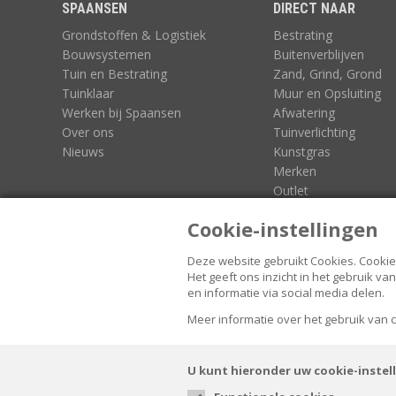
SPAANSEN
DIRECT NAAR
Grondstoffen & Logistiek
Bestrating
Bouwsystemen
Buitenverblijven
Tuin en Bestrating
Zand, Grind, Grond
Tuinklaar
Muur en Opsluiting
Werken bij Spaansen
Afwatering
Over ons
Tuinverlichting
Nieuws
Kunstgras
Merken
Outlet
3D-Configurators
Cookie-instellingen
Deze website gebruikt Cookies.
Cookie
Het geeft ons inzicht in het gebruik 
en informatie via social media delen.
FOLLOW US
Meer informatie over het gebruik van
U kunt hieronder uw cookie-instel