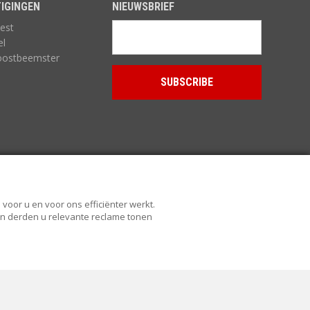
IGINGEN
NIEUWSBRIEF
est
el
oostbeemster
voor u en voor ons efficiënter werkt.
 en derden u relevante reclame tonen