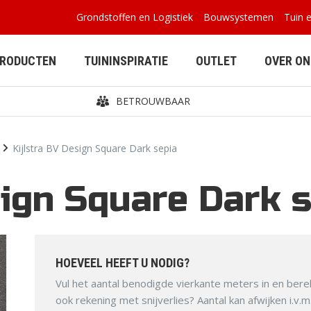
Grondstoffen en Logistiek
Bouwsystemen
Tuin 
PRODUCTEN
TUININSPIRATIE
OUTLET
OVER ON
BETROUWBAAR
Kijlstra BV Design Square Dark sepia
sign Square Dark 
BETONPLATEN
BUITENVERBLIJVEN
HOEVEEL HEEFT U NODIG?
Vul het aantal benodigde vierkante meters in en bere
ook rekening met snijverlies? Aantal kan afwijken i.v.