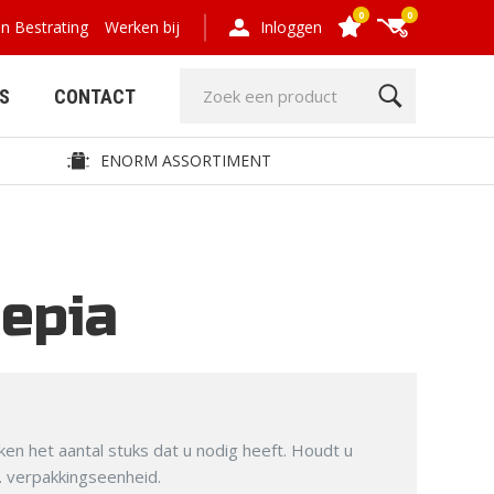
0
0
en Bestrating
Werken bij
Inloggen
S
CONTACT
ENORM ASSORTIMENT
sepia
GRIND- EN
HOUT,
GRASPLATEN
COMPOSIET,
OMHEINING
ken het aantal stuks dat u nodig heeft. Houdt u
m. verpakkingseenheid.