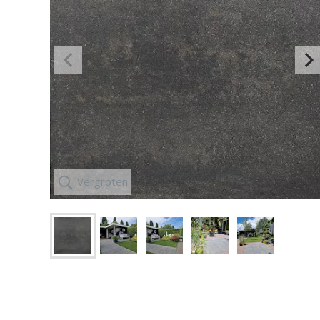
IJZERWAREN,
KUNSTGRAS
GEREEDSCHAP
Vergroten
ZAND, GRIND,
GROND