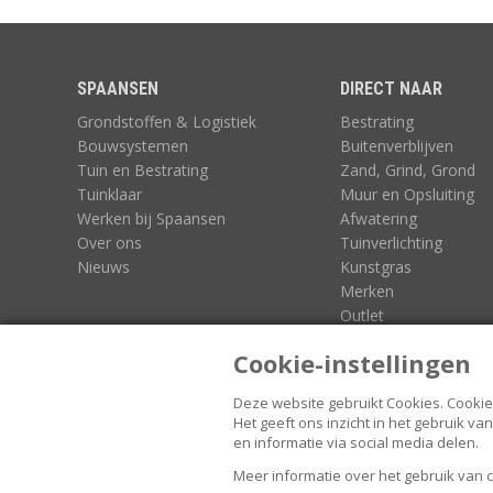
SPAANSEN
DIRECT NAAR
Grondstoffen & Logistiek
Bestrating
Bouwsystemen
Buitenverblijven
Tuin en Bestrating
Zand, Grind, Grond
Tuinklaar
Muur en Opsluiting
Werken bij Spaansen
Afwatering
Over ons
Tuinverlichting
Nieuws
Kunstgras
Merken
Outlet
3D-Configurators
Cookie-instellingen
Deze website gebruikt Cookies.
Cookie
Het geeft ons inzicht in het gebruik 
en informatie via social media delen.
FOLLOW US
Meer informatie over het gebruik van