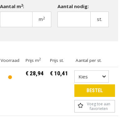
2
Aantal m
:
Aantal nodig:
2
m
st.
TUINMEUBELEN
TUINVERLICHTING
2
Voorraad
Prijs m
Prijs st.
Aantal per st.
€ 28,94
€ 10,41
ergroten
Vergroten
BESTEL
Voeg toe aan
favorieten