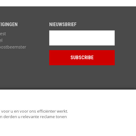
IGINGEN
NIEUWSBRIEF
est
el
oostbeemster
voor u en voor ons efficiënter werkt.
 en derden u relevante reclame tonen