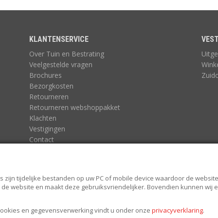
KLANTENSERVICE
VEST
Over Tuin en Bestrating
Uitge
Veelgestelde vragen
Wink
Brochures
Zuid
Bezorgkosten
Retourneren
Retourneren webshoppakket
Klachten
Vestigingen
Contact
Algemene voorwaarden
Algemene voorwaarden Tuin en Bestrating
Privacy statement
s zijn tijdelijke bestanden op uw PC of mobile device waardoor de website 
van de website en maakt deze gebruiksvriendelijker. Bovendien kunnen wij
 cookies en gegevensverwerking vindt u onder onze
privacyverklaring
.