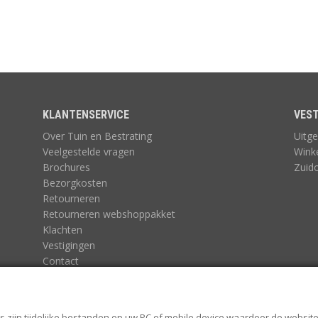
KLANTENSERVICE
VEST
Over Tuin en Bestrating
Uitge
Veelgestelde vragen
Wink
Brochures
Zuid
Bezorgkosten
Retourneren
Retourneren webshoppakket
Klachten
Vestigingen
Contact
Algemene voorwaarden
Algemene voorwaarden Tuin en Bestrating
Privacy statement
s zijn tijdelijke bestanden op uw PC of mobile device waardoor de website 