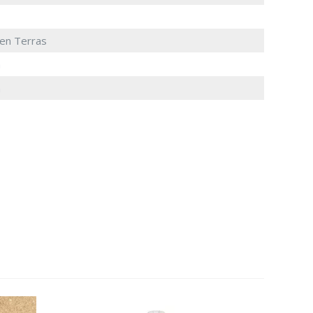
 en Terras
m
m