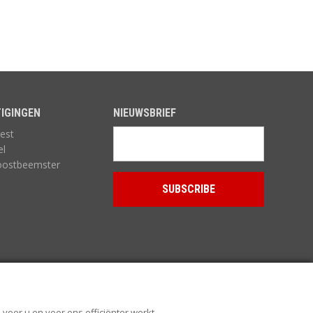
IGINGEN
NIEUWSBRIEF
est
el
oostbeemster
voor u en voor ons efficiënter werkt.