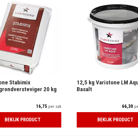
one Stabimix
12,5 kg Varistone LM Aq
grondversteviger 20 kg
Basalt
16,75
66,30
per zak
p
BEKIJK PRODUCT
BEKIJK PRODUCT