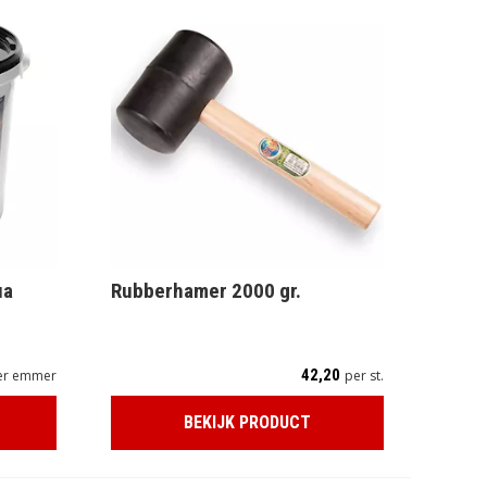
ua
Rubberhamer 2000 gr.
42,20
er emmer
per st.
BEKIJK PRODUCT