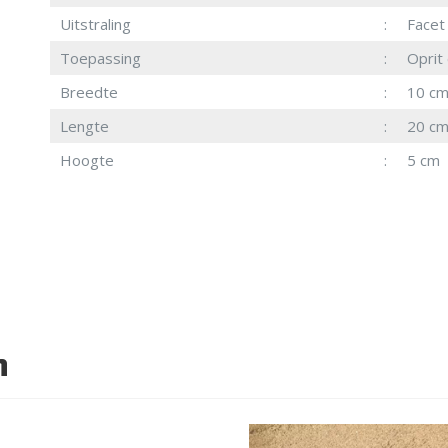
Uitstraling
Facet
Toepassing
Oprit
Breedte
10 c
Lengte
20 c
Hoogte
5 cm
n