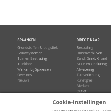
SPAANSEN
DIRECT NAAR
Grondstoffen & Logistiek
Bestrating
Bouwsystemen
Buitenverblijven
Tuin en Bestrating
Zand, Grind, Grond
Tuinklaar
Muur en Opsluiting
Werken bij Spaansen
Afwatering
Over ons
Tuinverlichting
Nieuws
Kunstgras
Merken
Outlet
3D-Configurators
Cookie-instellingen
Deze website gebruikt Cookies.
Cookie