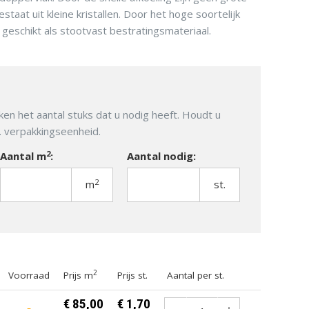
staat uit kleine kristallen. Door het hoge soortelijk
k geschikt als stootvast bestratingsmateriaal.
TUINMEUBELEN
TUINVERLICHTING
ken het aantal stuks dat u nodig heeft. Houdt u
m. verpakkingseenheid.
2
Aantal m
:
Aantal nodig:
2
m
st.
2
Voorraad
Prijs m
Prijs st.
Aantal per st.
€ 85,00
€ 1,70