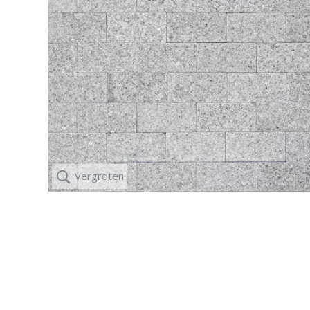
IJZERWAREN,
KUNSTGRAS
GEREEDSCHAP
Vergroten
ZAND, GRIND,
GROND