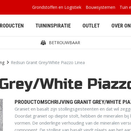
Grondstoffen en Logistiek
Bouwsystemen
Tuin 
PRODUCTEN
TUININSPIRATIE
OUTLET
OVER ON
BETROUWBAAR
ing
Redsun Granit Grey/White Piazzo Linea
Grey/White Piazz
BETONPLATEN
BUITENVERBLIJVEN
PRODUCTOMSCHRIJVING GRANIT GREY/WHITE PIA
Graniet en basalt zijn stollingsgesteenten en dat wil ze
Doordat graniet op diepte stolt, hebben de mineralen bij 
vormen. De onderlinge verhouding van de mineralen versc
component. De stolling van basalt vindt plaats aan het aa