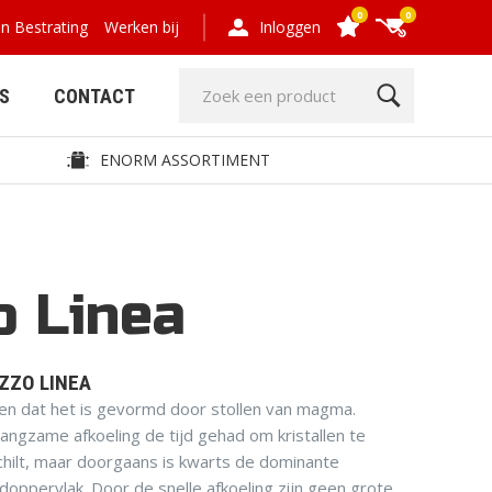
0
0
en Bestrating
Werken bij
Inloggen
S
CONTACT
ENORM ASSORTIMENT
o Linea
GRIND- EN
HOUT,
GRASPLATEN
COMPOSIET,
OMHEINING
ZZO LINEA
ggen dat het is gevormd door stollen van magma.
langzame afkoeling de tijd gehad om kristallen te
hilt, maar doorgaans is kwarts de dominante
rdoppervlak. Door de snelle afkoeling zijn geen grote