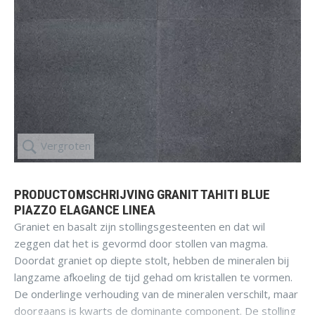
Vergroten
PRODUCTOMSCHRIJVING GRANIT TAHITI BLUE
PIAZZO ELAGANCE LINEA
Graniet en basalt zijn stollingsgesteenten en dat wil
zeggen dat het is gevormd door stollen van magma.
Doordat graniet op diepte stolt, hebben de mineralen bij
langzame afkoeling de tijd gehad om kristallen te vormen.
De onderlinge verhouding van de mineralen verschilt, maar
doorgaans is kwarts de dominante component. De stolling