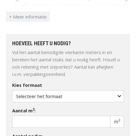
van basalt vindt plaats aan het aardoppervlak. Door de
snelle afkoeling zijn geen grote kristallen gevormd. Basalt
is meestal zwart van kleur en bestaat uit kleine kristallen.
Door het hoge soortelijk gewicht en de hardheid van het
materiaal is het bij uitstek geschikt als stootvast
bestratingsmateriaal.
HOEVEEL HEEFT U NODIG?
Vul het aantal benodigde vierkante meters in en
bereken het aantal stuks dat u nodig heeft. Houdt u
ook rekening met snijverlies? Aantal kan afwijken
i.v.m. verpakkingseenheid.
Kies formaat
2
Aantal m
:
2
m
Aantal nodig: