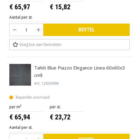
€ 65,97
€ 15,82
Aantal per st.
BESTEL
Voeg toe aan favorieten
Tahiti Blue Piazzo Elegance Linea 60x60x3
cm§
Art. 12030496
Beperkte voorraad
2
per m
per st.
€ 65,94
€ 23,72
Aantal per st.