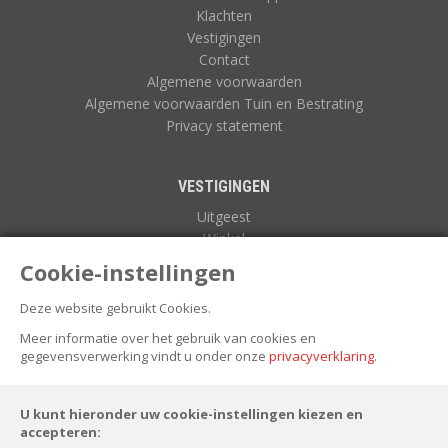
Klachten
Vestigingen
Contact
Algemene voorwaarden
Algemene voorwaarden Tuin en Bestrating
Privacy statement
VESTIGINGEN
Uitgeest
Winkel
Zuidoostbeemster
Cookie-instellingen
Deze website gebruikt Cookies.
NIEUWSBRIEF
Meer informatie over het gebruik van cookies en
gegevensverwerking vindt u onder onze
privacyverklaring
.
U kunt hieronder uw cookie-instellingen kiezen en
accepteren: