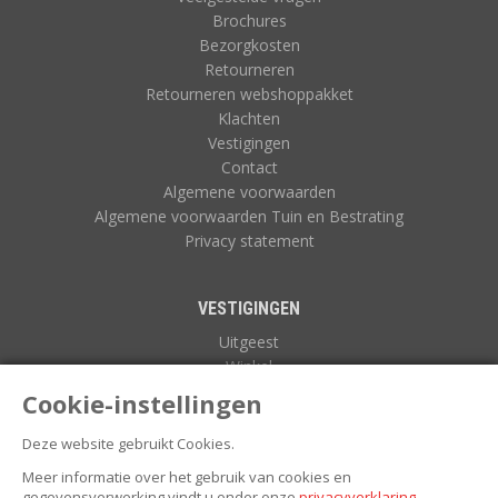
Brochures
Bezorgkosten
Retourneren
Retourneren webshoppakket
Klachten
Vestigingen
Contact
Algemene voorwaarden
Algemene voorwaarden Tuin en Bestrating
Privacy statement
VESTIGINGEN
Uitgeest
Winkel
Zuidoostbeemster
Cookie-instellingen
Deze website gebruikt Cookies.
NIEUWSBRIEF
Meer informatie over het gebruik van cookies en
gegevensverwerking vindt u onder onze
privacyverklaring
.