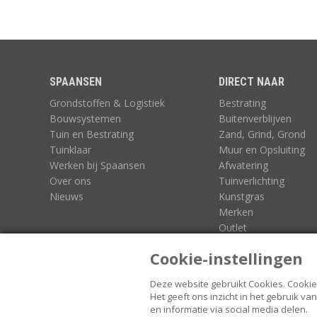
SPAANSEN
DIRECT NAAR
Grondstoffen & Logistiek
Bestrating
Bouwsystemen
Buitenverblijven
Tuin en Bestrating
Zand, Grind, Grond
Tuinklaar
Muur en Opsluiting
Werken bij Spaansen
Afwatering
Over ons
Tuinverlichting
Nieuws
Kunstgras
Merken
Outlet
3D-Configurators
Cookie-instellingen
Deze website gebruikt Cookies.
Cookie
Het geeft ons inzicht in het gebruik 
en informatie via social media delen.