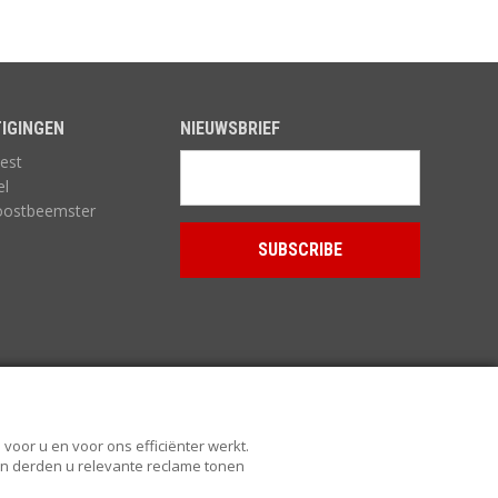
IGINGEN
NIEUWSBRIEF
est
el
oostbeemster
voor u en voor ons efficiënter werkt.
 en derden u relevante reclame tonen