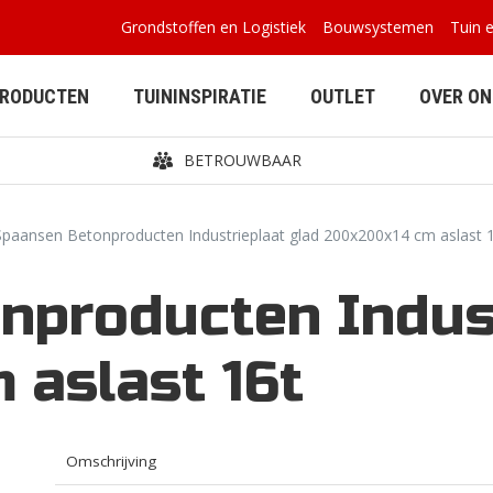
Grondstoffen en Logistiek
Bouwsystemen
Tuin 
PRODUCTEN
TUININSPIRATIE
OUTLET
OVER ON
BETROUWBAAR
Spaansen Betonproducten Industrieplaat glad 200x200x14 cm aslast 
nproducten Indust
BETONPLATEN
BUITENVERBLIJVEN
 aslast 16t
Omschrijving