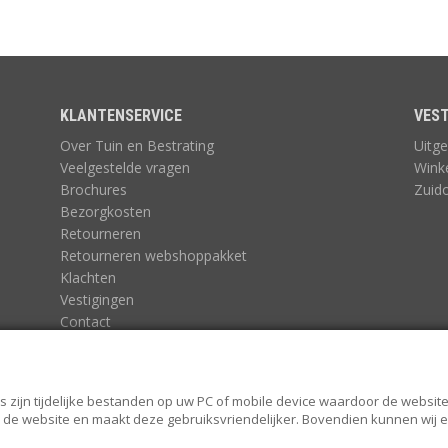
KLANTENSERVICE
VEST
Over Tuin en Bestrating
Uitge
Veelgestelde vragen
Wink
Brochures
Zuid
Bezorgkosten
Retourneren
Retourneren webshoppakket
Klachten
Vestigingen
Contact
Algemene voorwaarden
Algemene voorwaarden Tuin en Bestrating
Privacy statement
s zijn tijdelijke bestanden op uw PC of mobile device waardoor de website 
van de website en maakt deze gebruiksvriendelijker. Bovendien kunnen wij