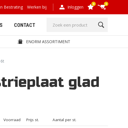
0
0
en Bestrating
Werken bij
Inloggen
S
CONTACT
ENORM ASSORTIMENT
16t
rieplaat glad
GRIND- EN
HOUT,
GRASPLATEN
COMPOSIET,
OMHEINING
Voorraad
Prijs st.
Aantal per st.