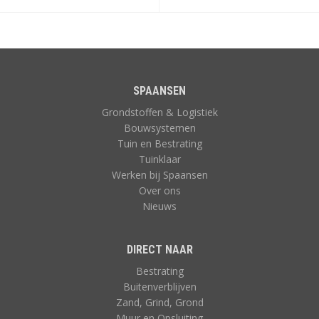
SPAANSEN
Grondstoffen & Logistiek
Bouwsystemen
Tuin en Bestrating
Tuinklaar
Werken bij Spaansen
Over ons
Nieuws
DIRECT NAAR
Bestrating
Buitenverblijven
Zand, Grind, Grond
Muur en Opsluiting