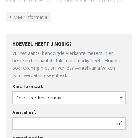
voor hout. GCC Holzart composiet van het Duitse Novo-
Tech onderscheidt zich in meerdere opzichten.
Het materiaal bestaat voor 75% uit houtvezel en slechts
25% uit polymeren en additieven.
Dit maakt het mogelijk het product met een
regulierehoutijm en hout gereeschappen te verwerken.
HOEVEEL HEEFT U NODIG?
Novo-Tech garandeert dat er geen bomen worden gekapt
voor de productie van EasyDeck of Megawood producten.
Vul het aantal benodigde vierkante meters in en
Er wordt uitsluitend gebruik gemaakt van PEFC
bereken het aantal stuks dat u nodig heeft. Houdt u
gecertifiseerd afvalhout.
ook rekening met snijverlies? Aantal kan afwijken
Eco-vriendelijke bindmiddelen, additieven en natuurlijke
i.v.m. verpakkingseenheid.
vezels worden samengevoegd in een gepatenteerd
Kies formaat
productieproces. Via dit proces krijgen de
natuurlijkehoutezels hun buitengewone veerkracht. Alle
positieve eigenschappen van de grondstofhoutworden
bewaard en worden aangevuld met veel meer voordelen.
2
Aantal m
:
Alle componenten zijn PVC-vrij en het materiaal kan
2
m
volledig worden gerecycled tot nieuwe delen. Het
materiaal wordt onder zeer hoge druk bij een hoge
Aantal nodig: