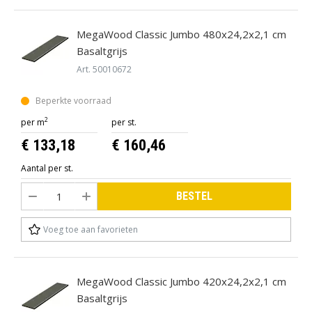
Holzart is Din EN71-3 gecertifiseerd en daarmee geschikt
als grondstof voor speelgoed.
MegaWood Classic Jumbo 480x24,2x2,1 cm
25 jaar garantie tegen rot bij grondcontact.
Basaltgrijs
Eenvoudig te zagen en te boren.
Art. 50010672
Beperkte voorraad
2
per m
per st.
€ 133,18
€ 160,46
Aantal per st.
BESTEL
Voeg toe aan favorieten
MegaWood Classic Jumbo 420x24,2x2,1 cm
Basaltgrijs