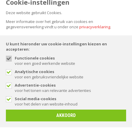
Cookie-instellingen
Deze website gebruikt Cookies.
NIEUWSBRIEF
Meer informatie over het gebruik van cookies en
gegevensverwerking vindt u onder onze
privacyverklaring
.
U kunt hieronder uw cookie-instellingen kiezen en
accepteren:
Functionele cookies
voor een goed werkende website
FOLLOW US
Analytische cookies
voor een gebruiksvriendelijke website
Advertentie-cookies
voor het tonen van relevante advertenties
© Spaansen 2026. All rights reserved.
Social media-cookies
voor het delen van website-inhoud
AKKOORD