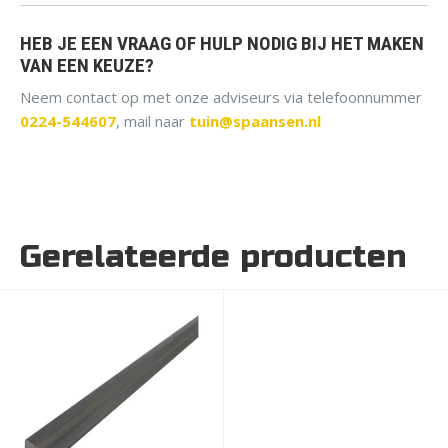
25 jaar garantie tegen rot bij grondcontact.
Eenvoudig te zagen en te boren.
HEB JE EEN VRAAG OF HULP NODIG BIJ HET MAKEN
VAN EEN KEUZE?
Neem contact op met onze adviseurs via telefoonnummer
0224-544607
, mail naar
tuin@spaansen.nl
Gerelateerde producten