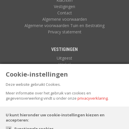
Klachten
Vestigingen
Contact
Algemene voorwaarden
Algemene voorwaarden Tuin en Bestrating
Privacy statement
VESTIGINGEN
Uitgeest
Winkel
Zuidoostbeemster
Cookie-instellingen
Deze website gebruikt Cookies.
NIEUWSBRIEF
Meer informatie over het gebruik van cookies en
gegevensverwerking vindt u onder onze
privacyverklaring
.
U kunt hieronder uw cookie-instellingen kiezen en
accepteren:
Functionele cookies