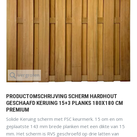
Vergroten
PRODUCTOMSCHRIJVING SCHERM HARDHOUT
GESCHAAFD KERUING 15+3 PLANKS 180X180 CM
PREMIUM
Solide Keruing scherm met FSC keurmerk. 15 om en om
geplaatste 143 mm brede planken met een dikte van 15
mm. Het scherm is RVS geschroefd op drie latten van