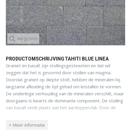
Vergroten
PRODUCTOMSCHRIJVING TAHITI BLUE LINEA
Graniet en basalt zijn stollingsgesteenten en dat wil
zeggen dat het is gevormd door stollen van magma.
Doordat graniet op diepte stolt, hebben de mineralen bij
langzame afkoeling de tijd gehad om kristallen te vormen.
De onderlinge verhouding van de mineralen verschilt, maar
doorgaans is kwarts de dominante component. De stolling
van basalt vindt plaats aan het aardoppervlak. Door de
snelle afkoeling zijn geen grote kristallen gevormd. Basalt
is meestal zwart van kleur en bestaat uit kleine kristallen.
Door het hoge soortelijk gewicht en de hardheid van het