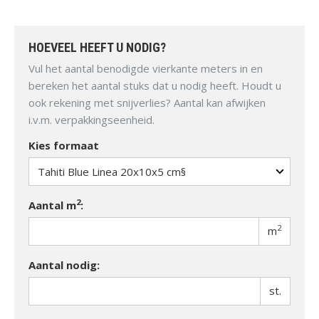
materiaal is het bij uitstek geschikt als stootvast
bestratingsmateriaal.
HOEVEEL HEEFT U NODIG?
Vul het aantal benodigde vierkante meters in en
bereken het aantal stuks dat u nodig heeft. Houdt u
ook rekening met snijverlies? Aantal kan afwijken
i.v.m. verpakkingseenheid.
Kies formaat
2
Aantal m
:
2
m
Aantal nodig:
st.