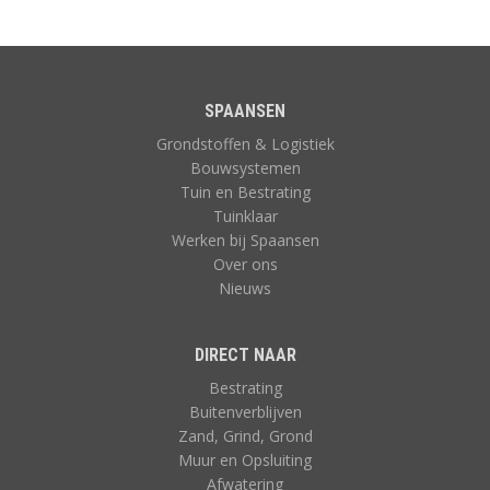
SPAANSEN
Grondstoffen & Logistiek
Bouwsystemen
Tuin en Bestrating
Tuinklaar
Werken bij Spaansen
Over ons
Nieuws
DIRECT NAAR
Bestrating
Buitenverblijven
Zand, Grind, Grond
Muur en Opsluiting
Afwatering