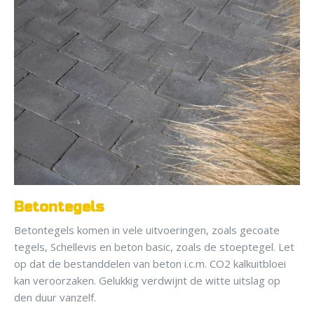
Betontegels
Betontegels komen in vele uitvoeringen, zoals gecoate
tegels, Schellevis en beton basic, zoals de stoeptegel. Let
op dat de bestanddelen van beton i.c.m. CO2 kalkuitbloei
kan veroorzaken. Gelukkig verdwijnt de witte uitslag op
den duur vanzelf.