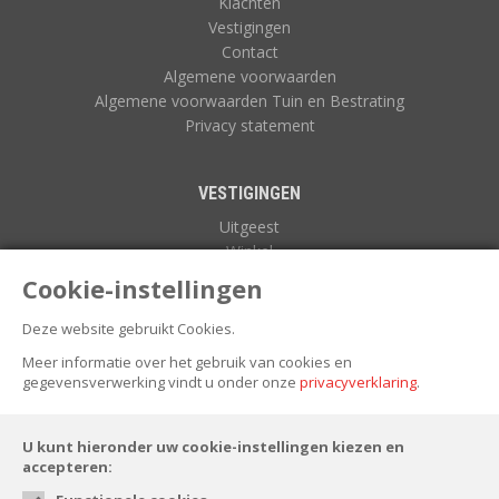
Klachten
Vestigingen
Contact
Algemene voorwaarden
Algemene voorwaarden Tuin en Bestrating
Privacy statement
VESTIGINGEN
Uitgeest
Winkel
Zuidoostbeemster
Cookie-instellingen
Deze website gebruikt Cookies.
NIEUWSBRIEF
Meer informatie over het gebruik van cookies en
gegevensverwerking vindt u onder onze
privacyverklaring
.
U kunt hieronder uw cookie-instellingen kiezen en
accepteren: