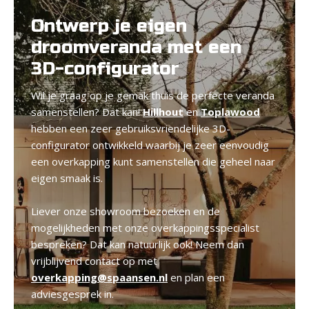
Ontwerp je eigen
droomveranda met een
3D-configurator
Wil je graag op je gemak thuis de perfecte veranda
samenstellen? Dat kan!
Hillhout
en
Toplawood
hebben een zeer gebruiksvriendelijke 3D-
configurator ontwikkeld waarbij je zeer eenvoudig
een overkapping kunt samenstellen die geheel naar
eigen smaak is.
Liever onze showroom bezoeken en de
mogelijkheden met onze overkappingsspecialist
bespreken? Dat kan natuurlijk ook! Neem dan
vrijblijvend contact op met
overkapping@spaansen.nl
en plan een
adviesgesprek in.