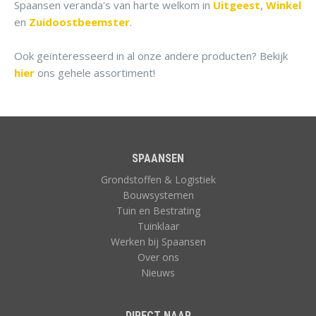
Spaansen veranda's van harte welkom in
Uitgeest
,
Winkel
en
Zuidoostbeemster
.
Ook geïnteresseerd in al onze andere producten? Bekijk
hier
ons gehele assortiment!
SPAANSEN
Grondstoffen & Logistiek
Bouwsystemen
Tuin en Bestrating
Tuinklaar
Werken bij Spaansen
Over ons
Nieuws
DIRECT NAAR