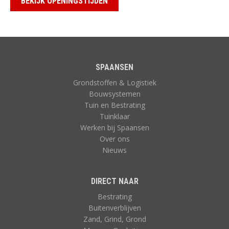
BEKIJK OPENINGSTIJDEN
SPAANSEN
Grondstoffen & Logistiek
Bouwsystemen
Tuin en Bestrating
Tuinklaar
Werken bij Spaansen
Over ons
Nieuws
DIRECT NAAR
Bestrating
Buitenverblijven
Zand, Grind, Grond