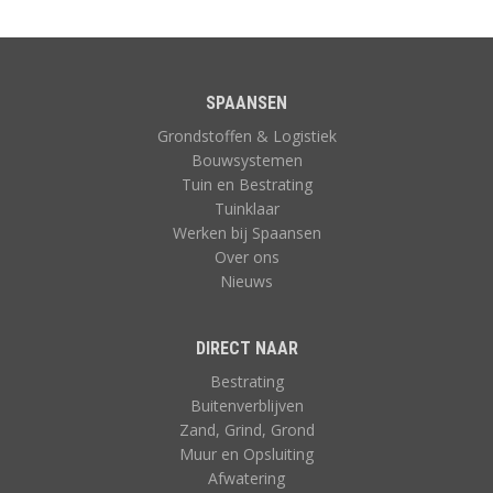
SPAANSEN
Grondstoffen & Logistiek
Bouwsystemen
Tuin en Bestrating
Tuinklaar
Werken bij Spaansen
Over ons
Nieuws
DIRECT NAAR
Bestrating
Buitenverblijven
Zand, Grind, Grond
Muur en Opsluiting
Afwatering