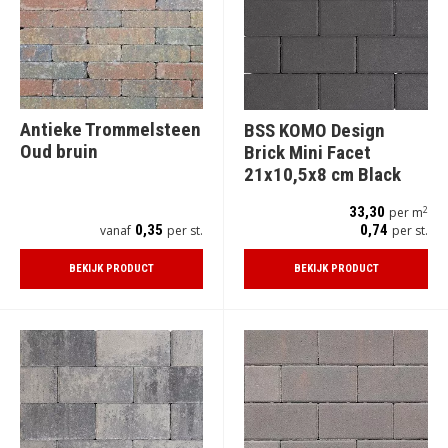
Antieke Trommelsteen
BSS KOMO Design
Oud bruin
Brick Mini Facet
21x10,5x8 cm Black
2
33,30
per m
0,35
0,74
vanaf
per st.
per st.
BEKIJK PRODUCT
BEKIJK PRODUCT