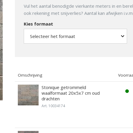
Vul het aantal benodigde vierkante meters in en bere
ook rekening met snijverlies? Aantal kan afwijken i.v.
MUUR EN
ONDERHOUD,
Kies formaat
OPSLUITING
ACCESSOIRES
Omschrijving
Voorra
Stonique getrommeld
waalformaat 20x5x7 cm oud
drachten
Art. 10034174