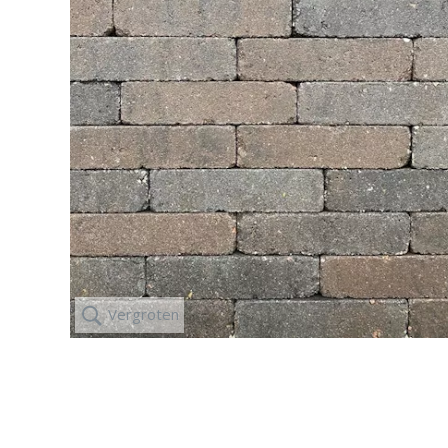
IJZERWAREN,
KUNSTGRAS
GEREEDSCHAP
ZAND, GRIND,
Vergroten
GROND