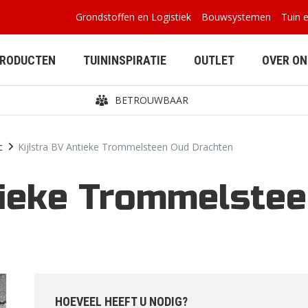
Grondstoffen en Logistiek
Bouwsystemen
Tuin 
PRODUCTEN
TUININSPIRATIE
OUTLET
OVER ON
BETROUWBAAR
c
Kijlstra BV Antieke Trommelsteen Oud Drachten
tieke Trommelste
BETONPLATEN
BUITENVERBLIJVEN
HOEVEEL HEEFT U NODIG?