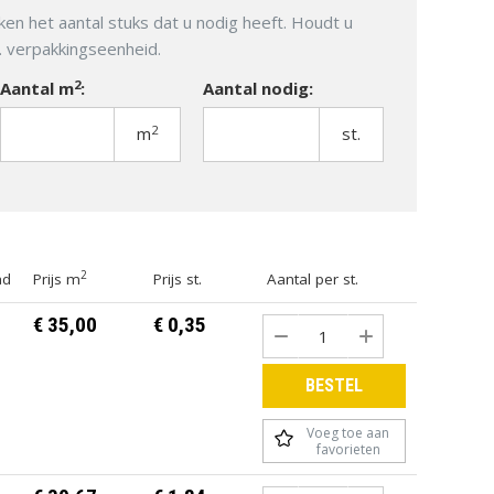
ken het aantal stuks dat u nodig heeft. Houdt u
m. verpakkingseenheid.
TUINMEUBELEN
TUINVERLICHTING
2
Aantal m
:
Aantal nodig:
2
m
st.
2
ad
Prijs m
Prijs st.
Aantal per st.
€ 35,00
€ 0,35
BESTEL
Voeg toe aan
favorieten