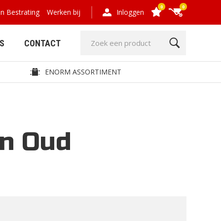
0
0
en Bestrating
Werken bij
Inloggen
S
CONTACT
ENORM ASSORTIMENT
en Oud
GRIND- EN
HOUT,
GRASPLATEN
COMPOSIET,
OMHEINING